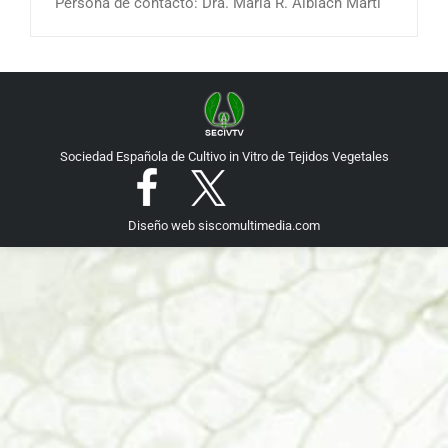
Persona de contacto: Dra. María R. Albiach Martí
Sociedad Española de Cultivo in Vitro de Tejidos Vegetales
Diseño web
siscomultimedia.com