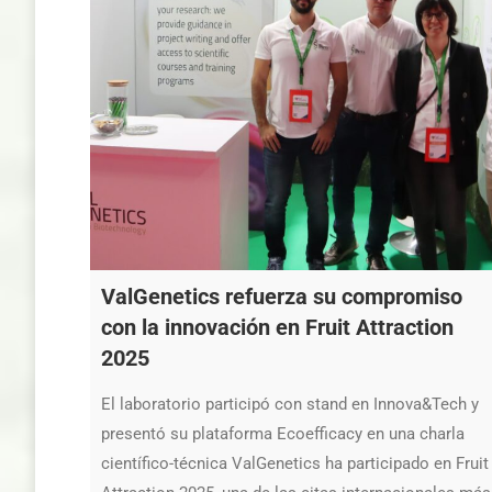
ValGenetics refuerza su compromiso
con la innovación en Fruit Attraction
2025
El laboratorio participó con stand en Innova&Tech y
presentó su plataforma Ecoefficacy en una charla
científico-técnica ValGenetics ha participado en Fruit