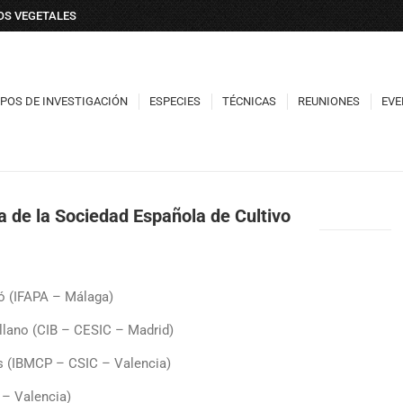
DOS VEGETALES
POS DE INVESTIGACIÓN
ESPECIES
TÉCNICAS
REUNIONES
EVE
POS DE INVESTIGACIÓN
ESPECIES
TÉCNICAS
REUNIONES
EVE
a de la Sociedad Española de Cultivo
ló (IFAPA – Málaga)
illano (CIB – CESIC – Madrid)
és (IBMCP – CSIC – Valencia)
A – Valencia)