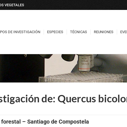
DOS VEGETALES
POS DE INVESTIGACIÓN
ESPECIES
TÉCNICAS
REUNIONES
EVE
POS DE INVESTIGACIÓN
ESPECIES
TÉCNICAS
REUNIONES
EVE
tigación de: Quercus bicolor
 forestal – Santiago de Compostela