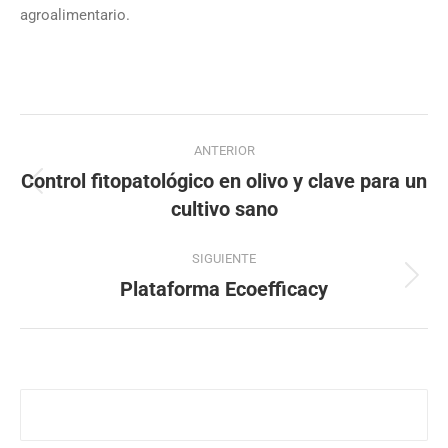
agroalimentario.
Navegación
ANTERIOR
entre
Control fitopatológico en olivo y clave para un
Entrada
entradas
cultivo sano
anterior:
SIGUIENTE
Plataforma Ecoefficacy
Entrada
siguiente: